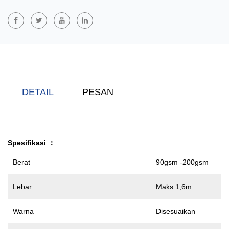
Konstruksi, Pakaian Pelindung, Jas Hujan, Tenda, Popok, Dll.
SF SFS FSF Kain Non-Woven Laminasi Bernapas
Adalah Produk
Berkinerja Tinggi Yang Terbuat Dari Bahan Bukan Tenunan
Berlapis-Lapis Melalui Proses Komposit. SF Adalah Singkatan
Dari Komposit Lapisan Dan Film Spunbond. SFS Menambahkan
Lapisan Spunbond Berdasarkan SF, Dan FSF Adalah Struktur
DETAIL
PESAN
Dengan Lapisan Spunbond Yang Diapit Di Antara Dua Lapisan
Film. Mereka Memiliki Ketahanan Air Yang Baik, Kemampuan
Bernapas (film Bernapas Opsional), Dan Daya Tahan, Dan
Banyak Digunakan Di Bidang Medis, Perlindungan, Konstruksi
Spesifikasi
：
Dan Pengemasan.
Berat
90gsm -200gsm
Lebar
Maks 1,6m
Warna
Disesuaikan