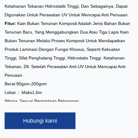
Ketahanan Tekanan Hidrostatik Tinggi, Dan Sebagainya. Dapat
Digunakan Untuk Perawatan UV Untuk Mencapai Anti Penuaan.
Fitur:
Kain Bukan Tenunan Komposit Adalah Jenis Bahan Bukan
Tenunan Baru, Yang Menggabungkan Dua Atau Tiga Lapis Kain
Bukan Tenunan Melalui Proses Komposit Untuk Mendapatkan
Produk Laminasi Dengan Fungsi Khusus, Seperti Kekuatan
Tinggi, Sifat Penghalang Tinggi, Hidrostatis Tinggi. Ketahanan
Tekanan, Dll. Setelah Perawatan Anti-UV Untuk Mencapai Anti-
Penuaan.
Berat:90gsm-200gsm
Lebar： Maks1,6m
Warna: Sesuai Permintaan Pelanggan
Kapasitas：10 Ton/hari
Hubungi kami
Perawatan Khusus:
Anti-UV, Super Lembut
Aplikasi:
Selimut Mobil, Penutup Furnitur, Tas Kemasan, Industri