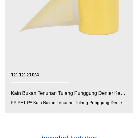
12-12-2024
Kain Bukan Tenunan Tulang Punggung Denier Kasar PP PET ...
PP PET PA Kain Bukan Tenunan Tulang Punggung Denier Kasar (kain bukan tenunan tulang punggung denier kasar polipro...