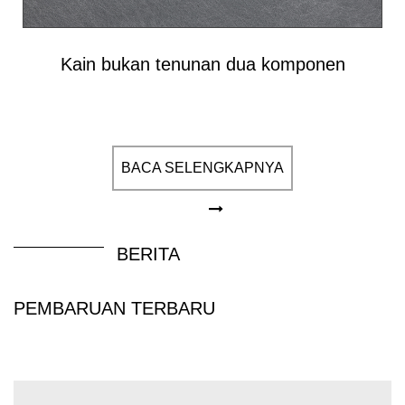
memberikan kekuatan dan ketahanan panas yang
sangat baik, sedangkan PE meningkatkan
Kain bukan tenunan dua komponen
kelembutan dan sifat titik leleh rendah. Kain bukan
tenunan ini banyak digunakan di bidang medis
dan kesehatan, filtrasi, pengemasan dan
konstruksi, dengan sifat mekanik, daya tahan, dan
BACA SELENGKAPNYA
sirkulasi udara yang sangat baik.
BERITA
PEMBARUAN TERBARU