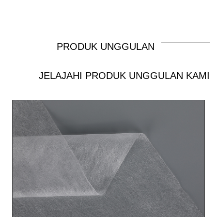
penguatan jaring pintal dua komponen
memastikan kekuatan ikatan termal yang lebih
baik. Dengan perlakuan hidrofilik, komponen Bi
PRODUK UNGGULAN
memiliki kemampuan dan permeabilitas hidrofilik
yang baik, halus dan nyaman seperti sutra.
JELAJAHI PRODUK UNGGULAN KAMI
Berat:10gsm-100gsm Lebar： Maks1,6m Warna:
sesuai permintaan pelanggan Kapasitas：10
ton/hari Perawatan khusus: Hidrofilik, Anti-UV,
Super Lembut Aplikasi: Kebersihan: Sprei dan
pinggang popok bayi, kemasan makanan, dll. Kain
bukan tenunan spunbond bikomponen PET/PE
terbuat dari bahan poliester (PET) dan polietilen
(PE) melalui proses spunbond, yang memadukan
keunggulan kedua bahan tersebut. PET