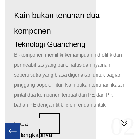
Kain bukan tenunan dua
komponen
Teknologi Guancheng
Bi-komponen memiliki kemampuan hidrofilik dan
permeabilitas yang baik, halus dan nyaman
seperti sutra yang biasa digunakan untuk bagian
pinggang popok. Fitur: Kain bukan tenunan ikatan
pintal dua komponen terbuat dari PE dan PP,
1
bahan PE dengan titik leleh rendah untuk
sarungnya, dan bahan PP untuk inti.
02
Baca
Dibandingkan dengan kain ikatan pintal satu
selengkapnya
komponen tradisional, penerapan terobosan