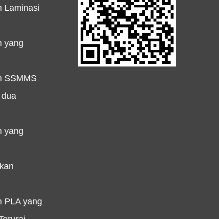
 Laminasi
n yang
an SSMMS
 dua
n yang
ukan
n PLA yang
erurai