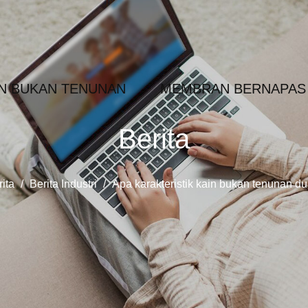
IN BUKAN TENUNAN
MEMBRAN BERNAPAS
Berita
ita
/
Berita Industri
/
Apa karakteristik kain bukan tenunan 