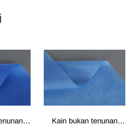
i
tenunan
Kain bukan tenunan
 SFS
yang difilmkan