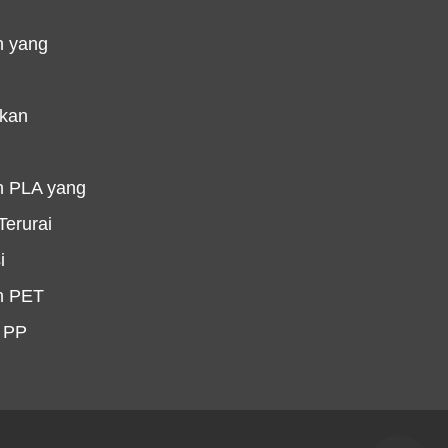
n yang
ukan
n PLA yang
erurai
i
n PET
 PP