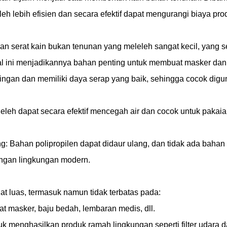
h lebih efisien dan secara efektif dapat mengurangi biaya pro
n serat kain bukan tenunan yang meleleh sangat kecil, yang seca
 Hal ini menjadikannya bahan penting untuk membuat masker dan f
ringan dan memiliki daya serap yang baik, sehingga cocok dig
leleh dapat secara efektif mencegah air dan cocok untuk pakai
g: Bahan polipropilen dapat didaur ulang, dan tidak ada baha
ungan lingkungan modern.
t luas, termasuk namun tidak terbatas pada:
 masker, baju bedah, lembaran medis, dll.
k menghasilkan produk ramah lingkungan seperti filter udara d