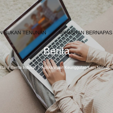
IN BUKAN TENUNAN
MEMBRAN BERNAPAS
Berita
rita
/
Berita Industri
/
Aplikasi dan Keunggulan Kain Non-wov