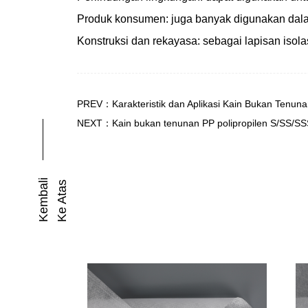
Produk konsumen: juga banyak digunakan dalam
Konstruksi dan rekayasa: sebagai lapisan iso
PREV：Karakteristik dan Aplikasi Kain Bukan Tenun
NEXT：Kain bukan tenunan PP polipropilen S/SS/SSS:
K
E
M
B
A
I
K
E
A
T
A
L
S