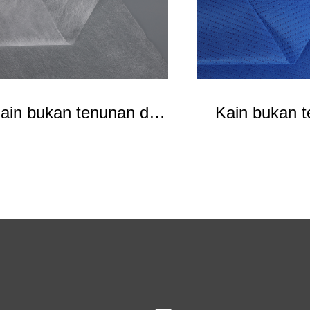
ain bukan tenunan dua
Kain bukan 
komponen
laminasi