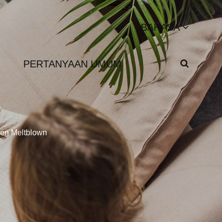
BAHASA
PERTANYAAN UMUM
en Meltblown