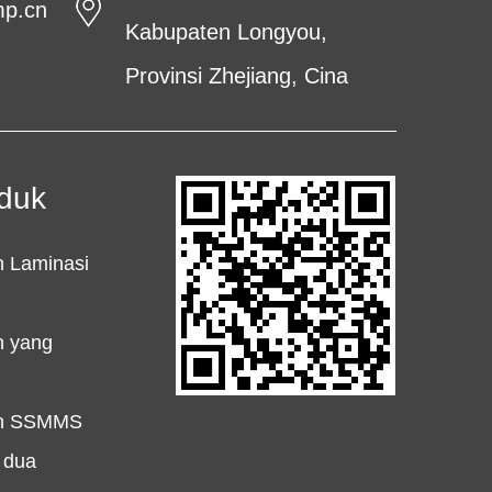
mp.cn
Kabupaten Longyou,
Provinsi Zhejiang, Cina
oduk
 Laminasi
n yang
an SSMMS
 dua