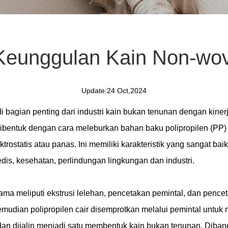
 Keunggulan Kain Non-wo
Update:24 Oct,2024
i bagian penting dari industri kain bukan tenunan dengan kine
dibentuk dengan cara meleburkan bahan baku polipropilen (
rostatis atau panas. Ini memiliki karakteristik yang sangat bai
dis, kesehatan, perlindungan lingkungan dan industri.
tama meliputi ekstrusi lelehan, pencetakan pemintal, dan penc
emudian polipropilen cair disemprotkan melalui pemintal untuk
 dan dijalin menjadi satu membentuk kain bukan tenunan. Diband